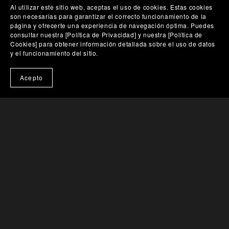
Al utilizar este sitio web, aceptas el uso de cookies. Estas cookies
son necesarias para garantizar el correcto funcionamiento de la
página y ofrecerte una experiencia de navegación óptima. Puedes
consultar nuestra [Política de Privacidad] y nuestra [Política de
Cookies] para obtener información detallada sobre el uso de datos
y el funcionamiento del sitio.
🎨 Probar en mi pared
Acepto
Sobre el Artista
Aviso Legal
Términos y Condiciones de
Venta
Envíos y Devoluciones
Preguntas Frecuentes
(FAQ)
Contacto