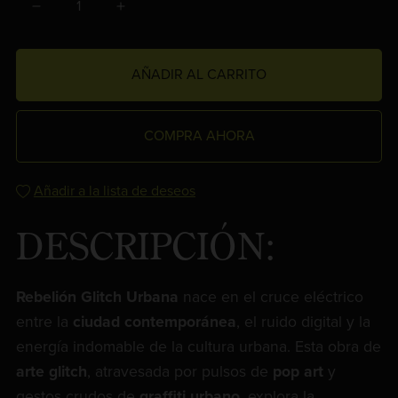
AÑADIR AL CARRITO
COMPRA AHORA
Añadir a la lista de deseos
DESCRIPCIÓN:
Rebelión Glitch Urbana
nace en el cruce eléctrico
entre la
ciudad contemporánea
, el ruido digital y la
energía indomable de la cultura urbana. Esta obra de
arte glitch
, atravesada por pulsos de
pop art
y
gestos crudos de
graffiti urbano
, explora la