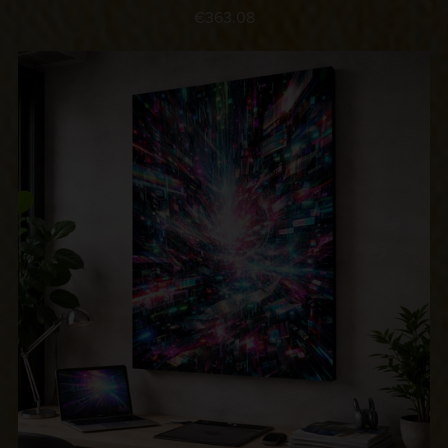
€363.08