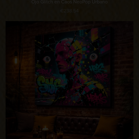
Ojo Glitch en Caos NeoPop Urbano
€238.54