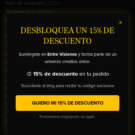
Año de creación:
2026
Técnica:
Arte digital
Estilo: Glitch Art
×
Tamaño: 40 × 60 × 2 cm
DESBLOQUEA UN 15% DE
Presentación:
Lienzo sin marco,
borde volteado
DESCUENTO
(
gallery wrap
)
Artista: Pedro Lara Romero |
LaraVisionsArts
Sumérgete en
Entre Visiones
y forma parte de un
universo creativo único.
Edición:
1/1 —
Obra Única
Certificación: Certificado de autenticidad, firmada
🎨
15% de descuento
en tu pedido
por el artista y
numerada
en el reverso
Suscríbete al blog para recibir tu código exclusivo
Materiales:
Impresa en
lienzo de alta calidad con
tintas HP sin disolventes, resistentes a los rayos UV
QUIERO MI 15% DE DESCUENTO
Montaje:
Lienzo
estirado a mano
sobre
bastidor
robusto de madera de pino
Prometemos inspiración, no spam.
Envío: Gratuito a cualquier parte del mundo