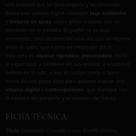
una realidad que se descompone y se reinventa.
Sobre este paisaje digital, emergen
tags estilizados
y
texturas de spray
, como gritos visuales que se
derraman en la pantalla. El graffiti no es aquí
ornamento, sino declaración: una voz que se impone
entre el ruido, que sueña en medio del glitch.
Esta obra es
visceral
,
hipnótica
,
provocadora
. Invita
al espectador a perderse en sus errores, a encontrar
belleza en lo roto, a leer el código como si fuera
verso. Es una pieza ideal para quienes buscan arte
urbano
,
digital
y
contemporáneo
, que dialogue con
la estética del presente y la rebelión del futuro.
FICHA TÉCNICA:
Título:
Distorsión Cromática con Graffiti Onírico