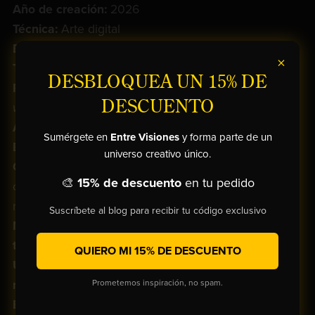
Año de creación:
2026
Técnica:
Arte digital
Estilo: Cubismo Contemporáneo
×
Tamaño: 80 × 80 × 4 cm
DESBLOQUEA UN 15% DE
Presentación:
Sin marco,
borde volteado
(
gallery
DESCUENTO
wrap
)
Artista: Pedro Lara Romero | LaraVisionsArts
Sumérgete en
Entre Visiones
y forma parte de un
Edición:
1/1 —
Obra Única
universo creativo único.
Certificación: Certificado de autenticidad
incluido,
🎨
15% de descuento
en tu pedido
obra
firmada por el artista y numerada
en el
reverso
Suscríbete al blog para recibir tu código exclusivo
Materiales:
Impresa en
lienzo de alta calidad con
tintas HP sin disolventes, resistentes a los rayos
QUIERO MI 15% DE DESCUENTO
UV
,
estirada a mano
y montada sobre
bastidor
robusto de madera de pino
Prometemos inspiración, no spam.
Envío: Gratuito a cualquier parte del mundo