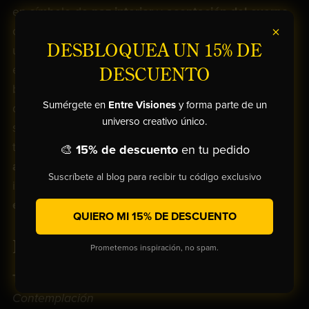
en símbolo de
paz interior
y
aceptación del cuerpo
×
como espacio de reflexión. La luz acaricia la piel con
DESBLOQUEA UN 15% DE
una suavidad casi espiritual, revelando la unión
entre
sensualidad y serenidad
. Cada pincelada
DESCUENTO
busca trascender lo físico para alcanzar una
Sumérgete en
Entre Visiones
y forma parte de un
dimensión
emocional y contemplativa
, donde el
universo creativo único.
silencio se vuelve protagonista. Inspirada en la
tradición clásica, esta pieza reinterpreta la
belleza
🎨
15% de descuento
en tu pedido
atemporal
desde una sensibilidad contemporánea,
Suscríbete al blog para recibir tu código exclusivo
invitando al espectador a detenerse ante la
armonía
entre forma, color y emoción
.
QUIERO MI 15% DE DESCUENTO
FICHA TÉCNICA:
Prometemos inspiración, no spam.
Título:
Abandono Sereno: La Desnudez como
Contemplación