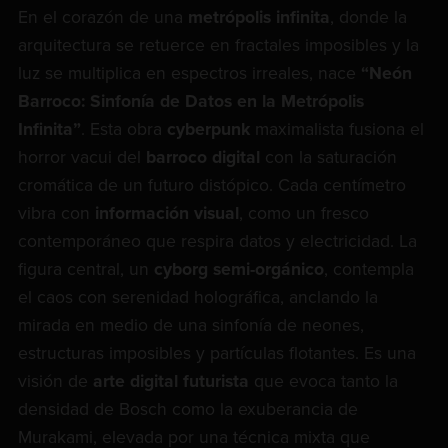
En el corazón de una
metrópolis infinita
, donde la
arquitectura se retuerce en fractales imposibles y la
luz se multiplica en espectros irreales, nace
“Neón
Barroco: Sinfonía de Datos en la Metrópolis
Infinita”
. Esta obra
cyberpunk
maximalista fusiona el
horror vacui del
barroco digital
con la saturación
cromática de un futuro distópico. Cada centímetro
vibra con
información visual
, como un fresco
contemporáneo que respira datos y electricidad. La
figura central, un
cyborg semi-orgánico
, contempla
el caos con serenidad holográfica, anclando la
mirada en medio de una sinfonía de neones,
estructuras imposibles y partículas flotantes. Es una
visión de
arte digital futurista
que evoca tanto la
densidad de Bosch como la exuberancia de
Murakami, elevada por una técnica mixta que