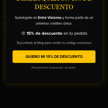
Firma: Firmada por el artista y numerada
en el
DESCUENTO
reverso
Materiales:
Impresa en
lienzo de alta calidad con
Sumérgete en
Entre Visiones
y forma parte de un
tintas HP sin disolventes, resistentes a los rayos UV
universo creativo único.
Montaje:
Lienzo
estirado a mano
sobre
bastidor
🎨
15% de descuento
en tu pedido
robusto de madera de pino
Suscríbete al blog para recibir tu código exclusivo
Envío: Gratuito a cualquier parte del mundo
QUIERO MI 15% DE DESCUENTO
Compartir:
Prometemos inspiración, no spam.