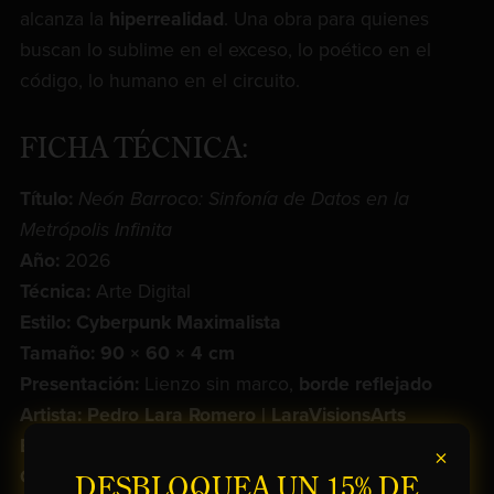
alcanza la
hiperrealidad
. Una obra para quienes
buscan lo sublime en el exceso, lo poético en el
código, lo humano en el circuito.
FICHA TÉCNICA:
Título:
Neón Barroco: Sinfonía de Datos en la
Metrópolis Infinita
Año:
2026
Técnica:
Arte Digital
Estilo: Cyberpunk Maximalista
Tamaño: 90 × 60 × 4 cm
Presentación:
Lienzo sin marco,
borde reflejado
Artista: Pedro Lara Romero | LaraVisionsArts
Edición:
1/1 —
Obra Única
×
Certificación: Certificado de autenticidad
incluido
DESBLOQUEA UN 15% DE