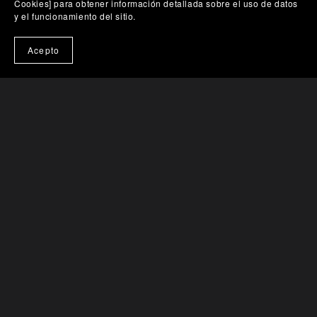
Cookies] para obtener información detallada sobre el uso de datos
y el funcionamiento del sitio.
🎨 Probar en mi pared
Acepto
Singularidad Velvetina: Fractales Orgánicos en Sombra
Iridiscente
€351.08