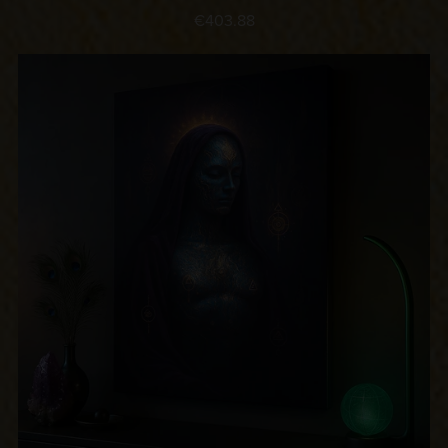
€403.88