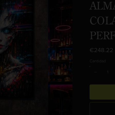
ALMA
COLA
PER
€248.22
Cantidad