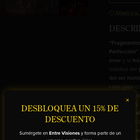
Añadir a la
DESCRI
“Fragmentos 
Perfección”
error
y la
fra
estética del
del ser hum
cada píxel c
andrógino, 
×
colapsados
,
DESBLOQUEA UN 15% DE
alma
y la
vol
DESCUENTO
atraviesa el
tensión entr
Sumérgete en
Entre Visiones
y forma parte de un
renderizada 