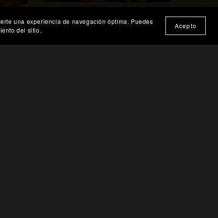
Entidad Glitch Etérea en Vórtice
frecerte una experiencia de navegación óptima. Puedes
🎨 Probar en mi pared
a
Acepto
Neón
ento del sitio.
€220.06