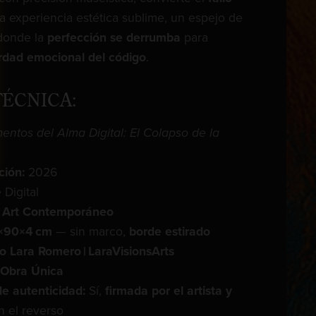
 experiencia estética sublime, un espejo de
 donde la
perfección se derrumba
para
rdad emocional del código
.
TÉCNICA:
entos del Alma Digital: El Colapso de la
ción:
2026
 Digital
ch Art Contemporáneo
×90×4 cm
— sin marco,
borde estirado
ro Lara Romero | LaraVisionsArts
Obra Única
de autenticidad:
Sí,
firmada por el artista y
 el reverso