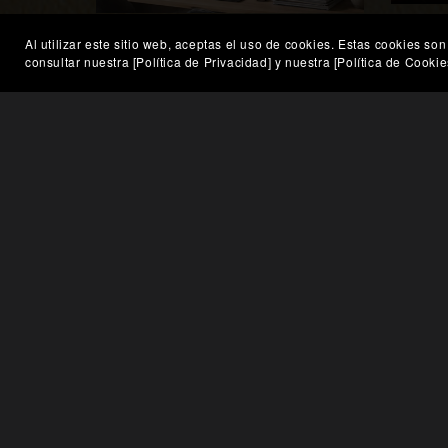
Iden
Al utilizar este sitio web, aceptas el uso de cookies. Estas cookies 
Colapso Digital: Caos Neón Glitch
consultar nuestra [Política de Privacidad] y nuestra [Política de Cooki
€403.88