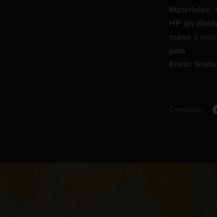
Materiales:
I
HP sin disol
mano
y mont
pino
Envío: Gratu
Compartir: