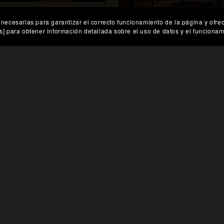
tidad Fragmentada en la Era
son necesarias para garantizar el correcto funcionamiento de la página y o
Rebelión Glitch Urban
Digital
es] para obtener información detallada sobre el uso de datos y el funcionami
€403.88
€363.08