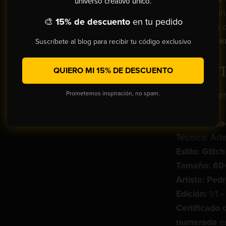
universo creativo único.
digital
en una
🎨
15% de descuento
en tu pedido
nuestra era
revelar la
ve
Suscríbete al blog para recibir tu código exclusivo
FICHA 
QUIERO MI 15% DE DESCUENTO
Prometemos inspiración, no spam.
Título:
Fragm
Perfección
Año de crea
Técnica: Arte
Estilo: Glit
Tamaño: 60
Artista: Ped
Edición:
1/1 –
Certificado 
numerada
en