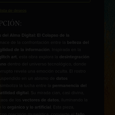
 lista de deseos
PCIÓN:
del Alma Digital: El Colapso de la
nace de la confrontación entre la
belleza del
gilidad de la información
. Inspirada en la
glitch art
, esta obra explora la
desintegración
ano
dentro del universo tecnológico, donde
orrupto revela una emoción oculta. El rostro
suspendido en un abismo de
datos
 simboliza la lucha entre la
permanencia del
atilidad digital
. Su mirada cian, casi divina,
 caos de los
vectores de datos
, iluminando la
e lo
orgánico y lo artificial
. Esta pieza,
con precisión museística, convierte el
fallo