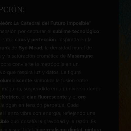
PCIÓN:
Neón: La Catedral del Futuro Imposible”
bsesión por capturar el
sublime tecnológico
a entre
caos y perfección
. Inspirada en la
punk
de
Syd Mead
, la densidad mural de
a
y la saturación cromática de
Masamune
a obra convierte la metrópolis en un
vo que respira luz y datos. La figura
ioluminiscente
simboliza la fusión entre
 máquina, suspendida en un universo donde
léctrico
, el
cian fluorescente
y el
oro
ialogan en tensión perpetua. Cada
el lienzo vibra con energía, reflejando una
ible
que desafía la gravedad y la razón. Es
ia visual total:
hiperrealismo digital
,
pintura