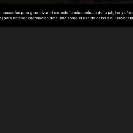
neo Cibernético en Ciudad
son necesarias para garantizar el correcto funcionamiento de la página y o
El Abismo en Neón Infin
Neón
es] para obtener información detallada sobre el uso de datos y el funcionami
€259.02
€238.54