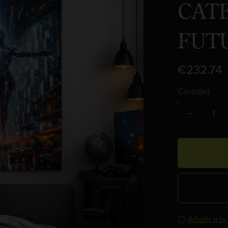
CAT
FUT
€232.74
Cantidad
Añadir a la