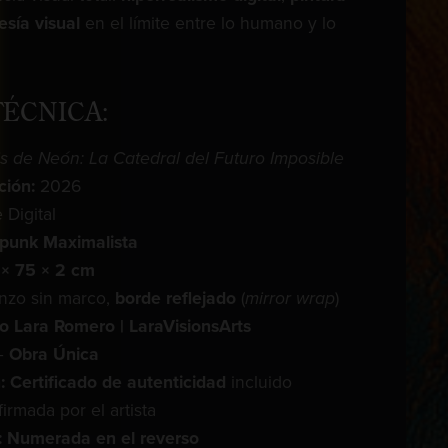
sía visual
en el límite entre lo humano y lo
TÉCNICA:
is de Neón: La Catedral del Futuro Imposible
ción:
2026
 Digital
rpunk Maximalista
× 75 × 2 cm
nzo sin marco,
borde reflejado
(
mirror wrap
)
ro Lara Romero | LaraVisionsArts
—
Obra Única
n: Certificado de autenticidad
incluido
firmada por el artista
 Numerada en el reverso