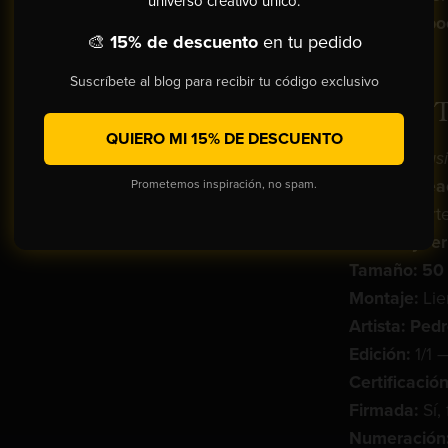
universo creativo único.
gestual
y
poe
🎨
15% de descuento
en tu pedido
divino.
Suscríbete al blog para recibir tu código exclusivo
FICHA 
QUIERO MI 15% DE DESCUENTO
Título:
Éxtas
Año de crea
Prometemos inspiración, no spam.
Técnica:
Arte
Estilo: Cybe
Tamaño: 50 
Montaje:
Lie
Artista: Ped
Edición:
1/1 
Certificació
Firmada:
Sí, 
Numeración: