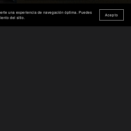
Neón Barroco: Sinfonía de Datos
frecerte una experiencia de navegación óptima. Puedes
🎨 Probar en mi pared
ito
Acepto
en la Metrópolis Infinita
ento del sitio.
€238.54