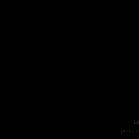
La
pensami