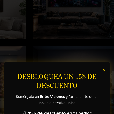
×
DESBLOQUEA UN 15% DE
DESCUENTO
Sumérgete en
Entre Visiones
y forma parte de un
universo creativo único.
🎨
15% de descuento
en tu pedido